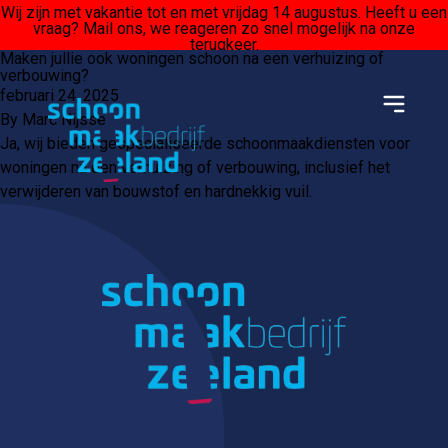
Wij zijn met vakantie tot en met vrijdag 14 augustus. Heeft u een
vraag? Mail ons, we reageren zo snel mogelijk na onze
terugkeer.
Maken jullie ook woningen schoon na een verhuizing of
Ga naar de inhoud
verbouwing?
februari 24, 2025
By
Marc Nijsse
Ja, wij bieden gespecialiseerde schoonmaakdiensten voor
woningen na een verhuizing of verbouwing, inclusief het
verwijderen van bouwstof en hardnekkig vuil.